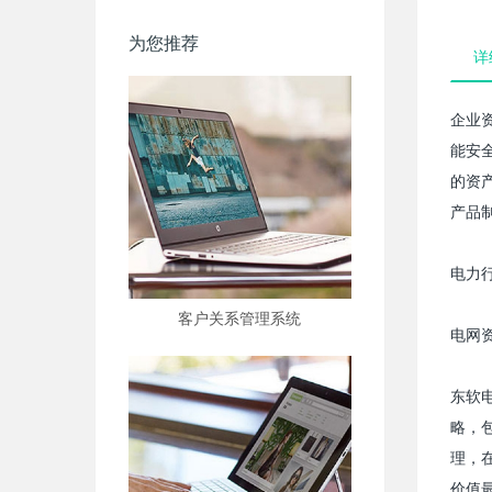
为您推荐
详
企业
能安
的资
产品
电力
客户关系管理系统
电网
东软
略，
理，
价值